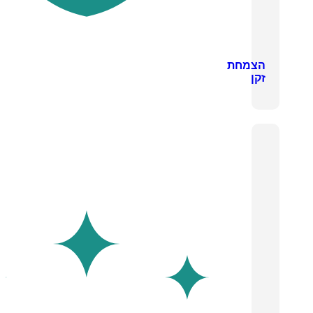
הצמחת
זקן