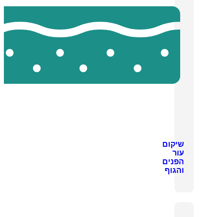
שיקום
עור
הפנים
והגוף